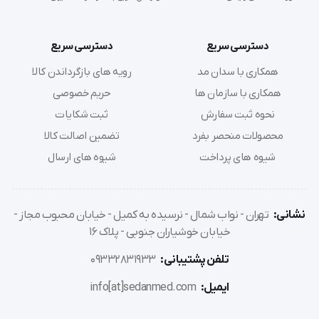
دسترسی سریع
دسترسی سریع
همکاری با سدان مد
رویه های بازگرداندن کالا
همکاری با سازمان ها
حریم خصوصی
نحوه ثبت سفارش
ثبت شکایات
محصولات منحصر بفرد
تضمین اصالت کالا
شیوه های پرداخت
شیوه های ارسال
نشانی:
تهران - نواب شمال - نرسیده به کمیل - خیابان محبوب مجاز -
خیابان خوشیاران جنوبی - پلاک 16
تلفن پشتیبانی:
09332831933
ایمیل:
info[at]sedanmed.com