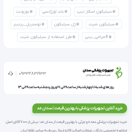
سیلیکون اسکار تیپ
باند اورژانسی
نوزونت
سیلیکون شیت
ژل سیلیکون
نوستریل_ریتینر
#جراحی_بینی
طرز استفاده از سیلیکون شیت
09332831933
روز های شنبه تا چهارشنبه از ساعت 9 الی 17 و روز پنجشنبه ساعت 9 الی 13
خرید آنلاین تجهیزات پزشکی با بهترین قیمت | سدان مد
خرید تجهیزات پزشکی عمده و جزئی با بهترین قیمت از سدان مد؛ بیش از 7000 کالای اصل،
مشاوره تخصصی رایگان، ضمانت اصالت کالا و ارسال سریع به سراسر نقاط ایران