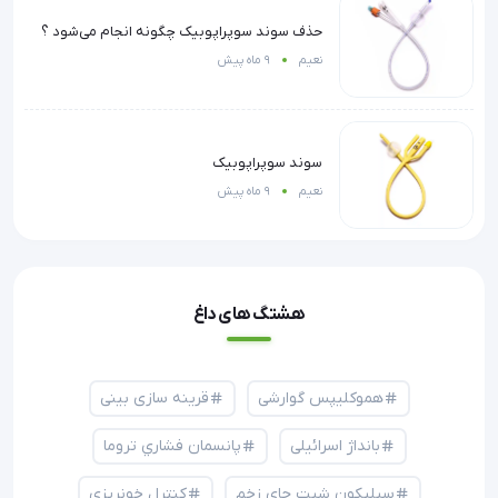
حذف سوند سوپراپوبیک چگونه انجام می‌شود ؟
نعیم
9 ماه پیش
سوند سوپراپوبیک
نعیم
9 ماه پیش
هشتگ های داغ
هموکلیپس گوارشی
قرینه سازی بینی
بانداژ اسرائیلی
پانسمان فشاري تروما
سیلیکون شیت جای زخم
کنترل خونریزی