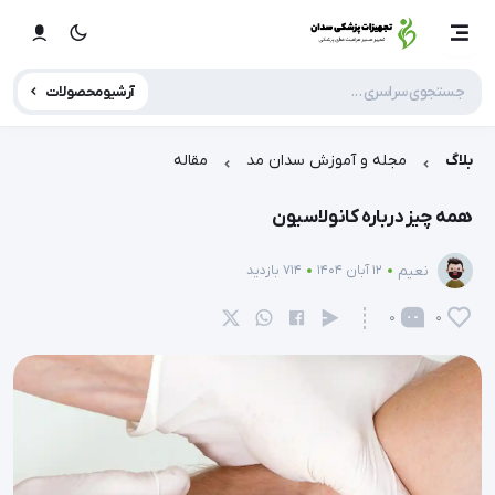
آرشیو محصولات
بلاگ
مجله و آموزش سدان مد
مقاله
همه چیز درباره کانولاسیون
نعیم
12 آبان 1404
714 بازدید
0
0