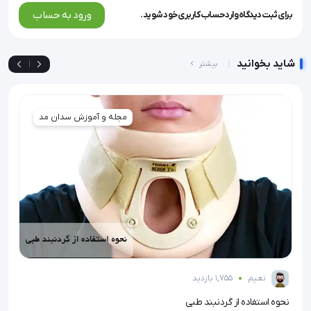
ورود به حساب
برای ثبت دیدگاه وارد حساب کاربری خود شوید.
شاید بخوانید
بیشتر
|
مجله و آموزش سدان مد
نعیم
1,755 بازدید
نحوه استفاده از گردنبند طبی
نخ ه