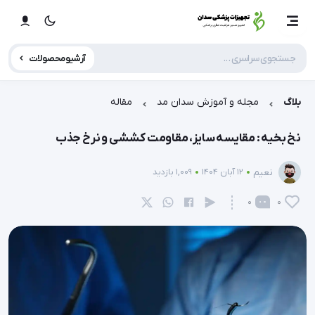
آرشیو محصولات
بلاگ
مجله و آموزش سدان مد
مقاله
نخ بخیه : مقایسه سایز، مقاومت کششی و نرخ جذب
نعیم
12 آبان 1404
1,009 بازدید
0
0