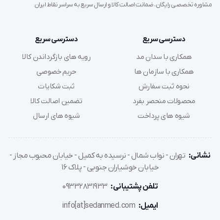
مشاوره تخصصی رایگان، ضمانت اصالت کالا و ارسال سریع به سراسر نقاط ایران
دسترسی سریع
دسترسی سریع
همکاری با سدان مد
رویه های بازگرداندن کالا
همکاری با سازمان ها
حریم خصوصی
نحوه ثبت سفارش
ثبت شکایات
محصولات منحصر بفرد
تضمین اصالت کالا
شیوه های پرداخت
شیوه های ارسال
نشانی:
تهران - نواب شمال - نرسیده به کمیل - خیابان محبوب مجاز -
خیابان خوشیاران جنوبی - پلاک 16
تلفن پشتیبانی:
09332831933
ایمیل:
info[at]sedanmed.com