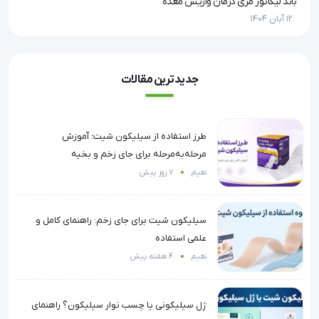
پیشرفت‌های جدید در درمان و مدیریت کیسه کلستومی: تکنولوژی و روش‌های نوین
باند لیگاتور مری درمان واریس معده
زخم
12 آبان 1404
12 آبان 1404
جدیدترین مقالات
طرز استفاده از سیلیکون شیت؛ آموزش
مرحله‌به‌مرحله برای جای زخم و بخیه
نعیم
7 روز پیش
سیلیکون شیت برای جای زخم: راهنمای کامل و
علمی استفاده
نعیم
4 هفته پیش
ژل سیلیکونی یا چسب نوار سیلیکون؟ راهنمای