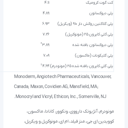
کت گوت کرومیک
4.11
پلی دیوکسانون
4.89
پلی گلاکتین روکش دار ۹۱۰ (ویکریل)
6.93
پلی گلی کاپرون ۲۵ (مونوکریل)
7.26
*
پلی دیوکسانون بافته شده
3.89
پلی گلیکونات (ماکسون)
7.09
†
پلی گلی کاپرون بافته شده ۲۵ (مونودرم)
4.64
Monoderm, Angiotech Pharmaceuticals, Vancouver,
Canada; Maxon, Covidien AG, Mansfield, MA;
Monocryl and Vicryl, Ethicon, Inc., Somerville, NJ.
مونودرم، آنژیوتک دارووی، ونکوور، کانادا، ماکسون،
کوویدین ای جی، منز فیلد، ام ای، مونوکریل و ویکریل،