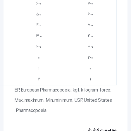
6-0
7-0
5-0
6-0
4-0
5-0
3-0
4-0
2-0
3-0
0
2-0
1
0
2
1
EP, European Pharmacopoeia; kgf, kilogram-force;
Max, maximum; Min, minimum; USP, United States
Pharmacopoeia.
مقاومت کششی