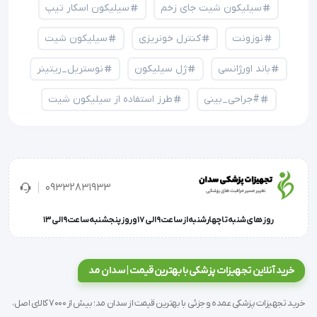
سیلیکون شیت جای زخم
سیلیکون اسکار تیپ
نوزونت
کنترل خونریزی
سیلیکون شیت
باند اورژانسی
ژل سیلیکون
نوستریل_ریتینر
#جراحی_بینی
طرز استفاده از سیلیکون شیت
09332831933
روز های شنبه تا چهارشنبه از ساعت 9 الی 17 و روز پنجشنبه ساعت 9 الی 13
خرید آنلاین تجهیزات پزشکی با بهترین قیمت | سدان مد
خرید تجهیزات پزشکی عمده و جزئی با بهترین قیمت از سدان مد؛ بیش از 7000 کالای اصل،