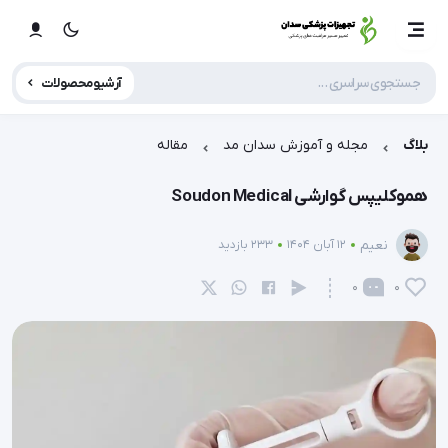
آرشیو محصولات
بلاگ
مجله و آموزش سدان مد
مقاله
هموکلیپس گوارشی Soudon Medical
نعیم
12 آبان 1404
233 بازدید
0
0