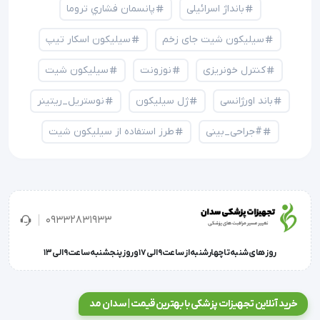
بانداژ اسرائیلی
پانسمان فشاري تروما
سیلیکون شیت جای زخم
سیلیکون اسکار تیپ
کنترل خونریزی
نوزونت
سیلیکون شیت
باند اورژانسی
ژل سیلیکون
نوستریل_ریتینر
#جراحی_بینی
طرز استفاده از سیلیکون شیت
09332831933
روز های شنبه تا چهارشنبه از ساعت 9 الی 17 و روز پنجشنبه ساعت 9 الی 13
خرید آنلاین تجهیزات پزشکی با بهترین قیمت | سدان مد