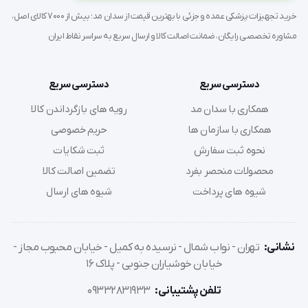
خرید تجهیزات پزشکی عمده و جزئی با بهترین قیمت از سدان مد؛ بیش از 7000 کالای اصل،
مشاوره تخصصی رایگان، ضمانت اصالت کالا و ارسال سریع به سراسر نقاط ایران
دسترسی سریع
دسترسی سریع
همکاری با سدان مد
رویه های بازگرداندن کالا
همکاری با سازمان ها
حریم خصوصی
نحوه ثبت سفارش
ثبت شکایات
محصولات منحصر بفرد
تضمین اصالت کالا
شیوه های پرداخت
شیوه های ارسال
نشانی:
تهران - نواب شمال - نرسیده به کمیل - خیابان محبوب مجاز -
خیابان خوشیاران جنوبی - پلاک 16
تلفن پشتیبانی:
09332831933