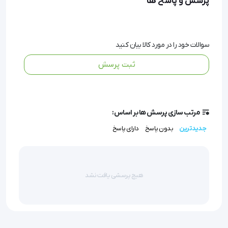
پرسش و پاسخ ها
کیسه کلستومی 1693
 یکی از بهترین محصولات شرکت 
سوالات خود را در مورد کالا بیان کنید
کلوپلاست در زمینه مراقبت از استومی است.
ثبت پرسش
هنگامی که بخشی از روده آسیب دیده باشد، با عمل 
مرتب سازی پرسش ها بر اساس:
جراحی یک دهانه ای از طریق روده بزرگ بر روی شکم و در هر 
جدیدترین
بدون پاسخ
دارای پاسخ
قسمتی از طول روده بزرگ ایجاد می شود.
هیچ پرسشی یافت نشد
این عمل را کلستومی می نامند که در طی آن کیسه 
کلستومی به بیمار متصل می گردد.