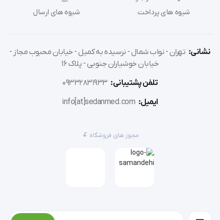
بیماری های التهابی روده بزرگ
شیوه های پرداخت
شیوه های ارسال
انسداد روده بزرگ
نشانی:
تهران - نواب شمال - نرسیده به کمیل - خیابان محبوب مجاز -
خیابان خوشیاران جنوبی - پلاک 16
و آسیب های ناشی از ضربه به شکم می توان از کیسه 
تلفن پشتیبانی:
09332831933
کلستومی بهره برد.
ایمیل:
info[at]sedanmed.com
مجوز های فروشگاه
بنابرین با ایجاد یک سوراخ از روده بزرگ و تا فضای خارج از 
حفره شکمی می توان از کیسه کلستومی در جهت کمک به 
دفع مواد زائد بدن بیماران کمک کرد.