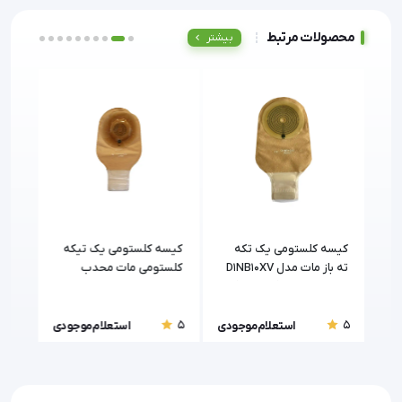
محصولات مرتبط
بیشتر
ه
کیسه کلستومی یک تکه
کیسه کلستومی یک تیکه
کیسه
ته باز مات مدل D1NB10XV
کلستومی مات محدب
پیشرف
زنسیو آکسمد (oxmed)
زنسیو / اکسمد کد
D1CLB10XV
5
5
5
ودی
استعلام موجودی
استعلام موجودی