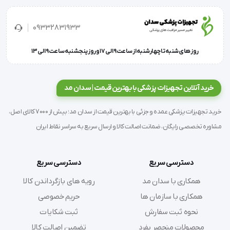
بر اثر عوامل و بیماری هایی مانند:
09332831933
روز های شنبه تا چهارشنبه از ساعت 9 الی 17 و روز پنجشنبه ساعت 9 الی 13
عفونت ناحیه شکمی مانند آبسه یا عفونت کیسه های 
خرید آنلاین تجهیزات پزشکی با بهترین قیمت | سدان مد
کوچک ممکن است بیمار به کیسه کلوپلاست نیاز پیدا کند. 
در بیماری ها و مشکلاتی نظیر:
خرید تجهیزات پزشکی عمده و جزئی با بهترین قیمت از سدان مد؛ بیش از 7000 کالای اصل،
مشاوره تخصصی رایگان، ضمانت اصالت کالا و ارسال سریع به سراسر نقاط ایران
جراحت قولون یا مقعد
دسترسی سریع
دسترسی سریع
سرطان های روده بزرگ
همکاری با سدان مد
رویه های بازگرداندن کالا
همکاری با سازمان ها
حریم خصوصی
بیماری های دستگاه گوارش
نحوه ثبت سفارش
ثبت شکایات
محصولات منحصر بفرد
تضمین اصالت کالا